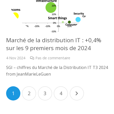
Marché de la distribution IT : +0,4%
sur les 9 premiers mois de 2024
4 Nov 2024
Pas de commentaire
SGI – chiffres du Marché de la Distribution IT T3 2024
from JeanMarieLeGuen
Navigation
1
2
3
4
des
articles