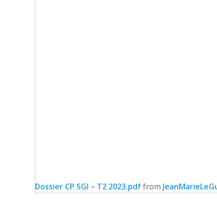
Dossier CP SGI – T2 2023.pdf
from
JeanMarieLeG